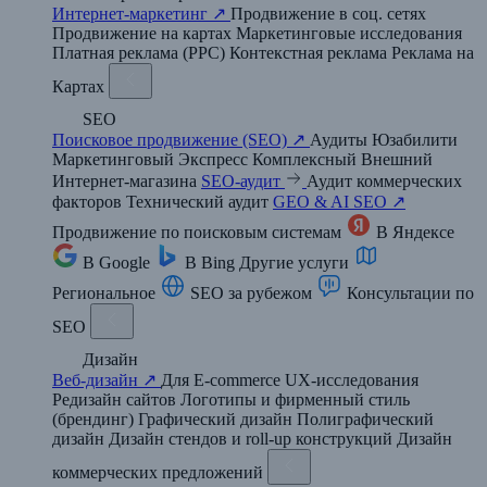
Интернет-маркетинг ↗
Продвижение в соц. сетях
Продвижение на картах
Маркетинговые исследования
Платная реклама (PPC)
Контекстная реклама
Реклама на
Картах
SEO
Поисковое продвижение (SEO) ↗
Аудиты
Юзабилити
Маркетинговый
Экспресс
Комплексный
Внешний
Интернет-магазина
SEO-аудит
Аудит коммерческих
факторов
Технический аудит
GEO & AI SEO ↗
Продвижение по поисковым системам
В Яндексе
В Google
В Bing
Другие услуги
Региональное
SEO за рубежом
Консультации по
SEO
Дизайн
Веб-дизайн ↗
Для E-commerce
UX-исследования
Редизайн сайтов
Логотипы и фирменный стиль
(брендинг)
Графический дизайн
Полиграфический
дизайн
Дизайн стендов и roll-up конструкций
Дизайн
коммерческих предложений