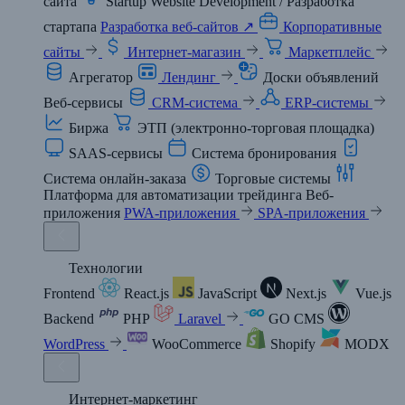
сайта
Startup Website Development / Разработка
стартапа
Разработка веб-сайтов ↗
Корпоративные
сайты
Интернет-магазин
Маркетплейс
Агрегатор
Лендинг
Доски объявлений
Веб-сервисы
CRM-система
ERP-системы
Биржа
ЭТП (электронно-торговая площадка)
SAAS-сервисы
Система бронирования
Система онлайн-заказа
Торговые системы
Платформа для автоматизации трейдинга
Веб-
приложения
PWA-приложения
SPA-приложения
Технологии
Frontend
React.js
JavaScript
Next.js
Vue.js
Backend
PHP
Laravel
GO
CMS
WordPress
WooCommerce
Shopify
MODX
Интернет-маркетинг