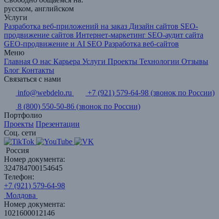
русском, английском
Услуги
Разработка веб-приложений на заказ
Дизайн сайтов
SEO-
продвижение сайтов
Интернет-маркетинг
SEO-аудит сайта
GEO-продвижение и AI SEO
Разработка веб-сайтов
Меню
Главная
О нас
Карьера
Услуги
Проекты
Технологии
Отзывы
Блог
Контакты
Связаться с нами
info@webdelo.ru
+7 (921) 579-64-98
(звонок по России)
8 (800) 550-50-86
(звонок по России)
Портфолио
Проекты
Презентации
Соц. сети
Россия
Номер документа:
324784700154645
Телефон:
+7 (921) 579-64-98
Молдова
Номер документа:
1021600012146