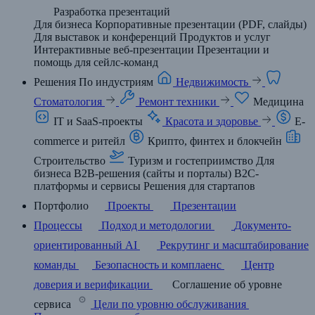
Разработка презентаций
Для бизнеса
Корпоративные презентации (PDF, слайды)
Для выставок и конференций
Продуктов и услуг
Интерактивные веб-презентации
Презентации и
помощь для сейлс-команд
Решения
По индустриям
Недвижимость
Стоматология
Ремонт техники
Медицина
IT и SaaS-проекты
Красота и здоровье
E-
commerce и ритейл
Крипто, финтех и блокчейн
Строительство
Туризм и гостеприимство
Для
бизнеса
B2B-решения (сайты и порталы)
B2C-
платформы и сервисы
Решения для стартапов
Портфолио
Проекты
Презентации
Процессы
Подход и методологии
Документо-
ориентированный AI
Рекрутинг и масштабирование
команды
Безопасность и комплаенс
Центр
доверия и верификации
Соглашение об уровне
сервиса
Цели по уровню обслуживания