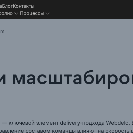
а
Блог
Контакты
фолио
Процессы
am
 и масштабиро
— ключевой элемент delivery-подхода Webdelo. 
равление составом команды влияют на скорость р