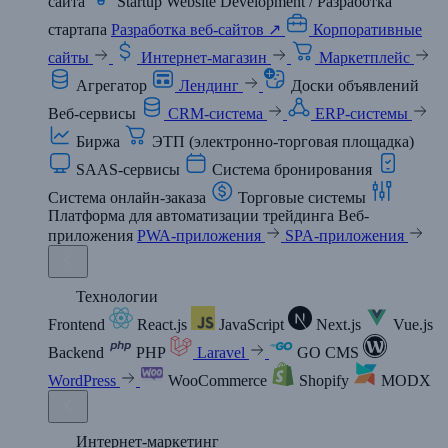
сайта
Startup Website Development / Разработка
стартапа
Разработка веб-сайтов ↗
Корпоративные
сайты
Интернет-магазин
Маркетплейс
Агрегатор
Лендинг
Доски объявлений
Веб-сервисы
CRM-система
ERP-системы
Биржа
ЭТП (электронно-торговая площадка)
SAAS-сервисы
Система бронирования
Система онлайн-заказа
Торговые системы
Платформа для автоматизации трейдинга
Веб-
приложения
PWA-приложения
SPA-приложения
Технологии
Frontend
React.js
JavaScript
Next.js
Vue.js
Backend
PHP
Laravel
GO
CMS
WordPress
WooCommerce
Shopify
MODX
Интернет-маркетинг