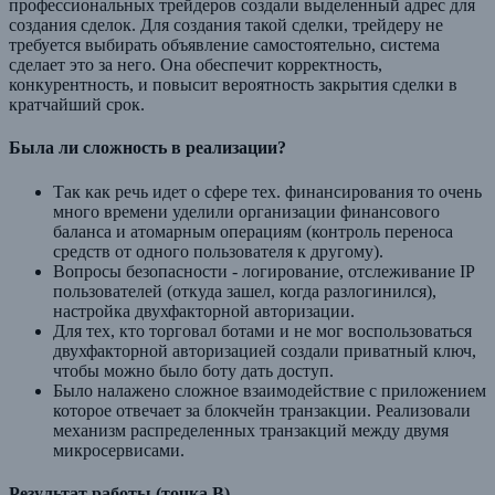
профессиональных трейдеров создали выделенный адрес для
создания сделок. Для создания такой сделки, трейдеру не
требуется выбирать объявление самостоятельно, система
сделает это за него. Она обеспечит корректность,
конкурентность, и повысит вероятность закрытия сделки в
кратчайший срок.
Была ли сложность в реализации?
Так как речь идет о сфере тех. финансирования то очень
много времени уделили организации финансового
баланса и атомарным операциям (контроль переноса
средств от одного пользователя к другому).
Вопросы безопасности - логирование, отслеживание IP
пользователей (откуда зашел, когда разлогинился),
настройка двухфакторной авторизации.
Для тех, кто торговал ботами и не мог воспользоваться
двухфакторной авторизацией создали приватный ключ,
чтобы можно было боту дать доступ.
Было налажено сложное взаимодействие с приложением
которое отвечает за блокчейн транзакции. Реализовали
механизм распределенных транзакций между двумя
микросервисами.
Результат работы (точка В)