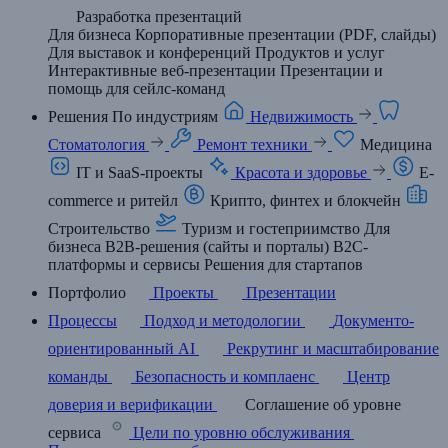
Разработка презентаций
Для бизнеса
Корпоративные презентации (PDF, слайды)
Для выставок и конференций
Продуктов и услуг
Интерактивные веб-презентации
Презентации и
помощь для сейлс-команд
Решения
По индустриям
Недвижимость
Стоматология
Ремонт техники
Медицина
IT и SaaS-проекты
Красота и здоровье
E-
commerce и ритейл
Крипто, финтех и блокчейн
Строительство
Туризм и гостеприимство
Для
бизнеса
B2B-решения (сайты и порталы)
B2C-
платформы и сервисы
Решения для стартапов
Портфолио
Проекты
Презентации
Процессы
Подход и методологии
Документо-
ориентированный AI
Рекрутинг и масштабирование
команды
Безопасность и комплаенс
Центр
доверия и верификации
Соглашение об уровне
сервиса
Цели по уровню обслуживания