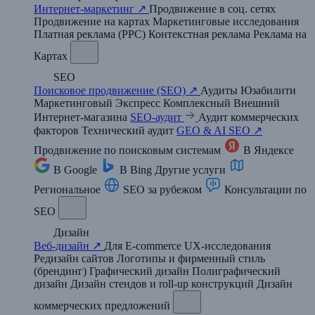
Интернет-маркетинг ↗
Продвижение в соц. сетях
Продвижение на картах
Маркетинговые исследования
Платная реклама (PPC)
Контекстная реклама
Реклама на
Картах
SEO
Поисковое продвижение (SEO) ↗
Аудиты
Юзабилити
Маркетинговый
Экспресс
Комплексный
Внешний
Интернет-магазина
SEO-аудит
Аудит коммерческих
факторов
Технический аудит
GEO & AI SEO ↗
Продвижение по поисковым системам
В Яндексе
В Google
В Bing
Другие услуги
Региональное
SEO за рубежом
Консультации по
SEO
Дизайн
Веб-дизайн ↗
Для E-commerce
UX-исследования
Редизайн сайтов
Логотипы и фирменный стиль
(брендинг)
Графический дизайн
Полиграфический
дизайн
Дизайн стендов и roll-up конструкций
Дизайн
коммерческих предложений