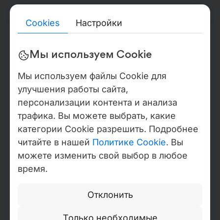
информация по всем юридическим лицам Webdelo,
включая сведения из публичных реестров, налоговые
идентификаторы, данные о бенефициарных владельцах,
Cookies
Настройки
аудиторские заключения, подтверждающие документы по
сертификатам, шаблоны DPA / NDA, а также заявления о
санкционном статусе, доступна в Центре доверия и
Мы используем Cookie
верификации. На территории России Webdelo
осуществляет деятельность через ИП Николаев Валентин
Мы используем файлы Cookie для
Валерьевич, ОГРНИП: 324784700154645, Санкт-Петербург.
улучшения работы сайта,
Бэк-офисные операции осуществляются на базе
резидентства в Moldova IT Park, Молдова, сертификат №
персонализации контента и анализа
840, действителен до 2027 года, IDNO 1021600012146.
трафика. Вы можете выбрать, какие
категории Cookie разрешить. Подробнее
Политика конфиденциальности
читайте в нашей
Политике Cookie
. Вы
Настроить Cookie
можете изменить свой выбор в любое
Copyright © Webdelo 2008-2026
время.
Отклонить
Только необходимые