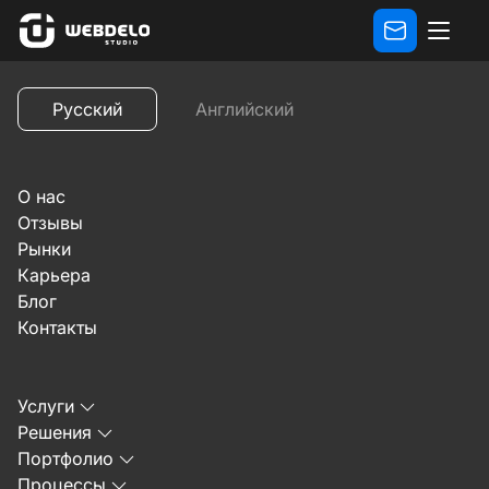
Отзывы
Отзыв академий Solea и Phabsa о компании 
Русский
Английский
Предыдущий
Cледующий
О нас
Отзывы
Рынки
Карьера
Блог
27 января 2025 г.
Контакты
Отзыв академий Solea и
Услуги
Phabsa о компании
Решения
Портфолио
Webdelo
Процессы