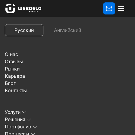
Отзывы
Видеоотзыв владельца сайта малярных услуг
Русский
Английский
Предыдущий
Cледующий
О нас
Отзывы
Рынки
Карьера
Блог
18 июня 2025 г.
Контакты
Видеоотзыв владельца
Услуги
сайта малярных услуг о
Решения
Портфолио
работе с Webdelo
Процессы