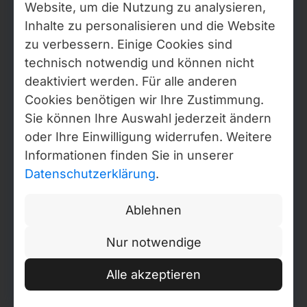
Website, um die Nutzung zu analysieren,
Seitenprototypen an, die präzise auf Ihre
Inhalte zu personalisieren und die Website
Geschäftsziele und das Nutzerverhalten
zu verbessern. Einige Cookies sind
abgestimmt sind.
technisch notwendig und können nicht
Schritt 3
deaktiviert werden. Für alle anderen
Prototyping (Detaillierte Interface-
Cookies benötigen wir Ihre Zustimmung.
Konzepte)
Sie können Ihre Auswahl jederzeit ändern
oder Ihre Einwilligung widerrufen. Weitere
Wir entwickeln detaillierte Prototypen der
Informationen finden Sie in unserer
wichtigsten Screens: Startseite,
Datenschutzerklärung
.
Leistungsseiten,
B2B-Portale
(Kundenbereiche) und Kontaktformulare.
Ablehnen
Wir testen die Benutzerfreundlichkeit und
Verständlichkeit des Interfaces noch vor
Nur notwendige
Beginn der visuellen Gestaltungsphase.
Schritt 4
Alle akzeptieren
UI-Design und visuelles Konzept