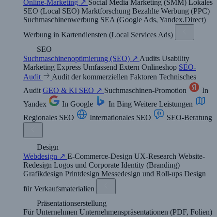
Online-Marketing ↗
Social Media Marketing (SMM)
Lokales
SEO (Local SEO)
Marktforschung
Bezahlte Werbung (PPC)
Suchmaschinenwerbung SEA (Google Ads, Yandex.Direct)
Werbung in Kartendiensten (Local Services Ads)
SEO
Suchmaschinenoptimierung (SEO) ↗
Audits
Usability
Marketing
Express
Umfassend
Extern
Onlineshop
SEO-
Audit
Audit der kommerziellen Faktoren
Technisches
Audit
GEO & KI SEO ↗
Suchmaschinen-Promotion
In
Yandex
In Google
In Bing
Weitere Leistungen
Regionales SEO
Internationales SEO
SEO-Beratung
Design
Webdesign ↗
E-Commerce-Design
UX-Research
Website-
Redesign
Logos und Corporate Identity (Branding)
Grafikdesign
Printdesign
Messedesign und Roll-ups
Design
für Verkaufsmaterialien
Präsentationserstellung
Für Unternehmen
Unternehmenspräsentationen (PDF, Folien)