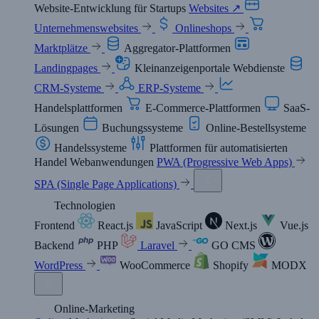
Website-Entwicklung für Startups
Websites ↗
Unternehmenswebsites
Onlineshops
Marktplätze
Aggregator-Plattformen
Landingpages
Kleinanzeigenportale
Webdienste
CRM-Systeme
ERP-Systeme
Handelsplattformen
E-Commerce-Plattformen
SaaS-
Lösungen
Buchungssysteme
Online-Bestellsysteme
Handelssysteme
Plattformen für automatisierten
Handel
Webanwendungen
PWA (Progressive Web Apps)
SPA (Single Page Applications)
Technologien
Frontend
React.js
JavaScript
Next.js
Vue.js
Backend
PHP
Laravel
GO
CMS
WordPress
WooCommerce
Shopify
MODX
Online-Marketing