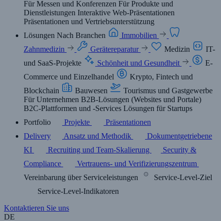
Für Messen und Konferenzen
Für Produkte und
Dienstleistungen
Interaktive Web-Präsentationen
Präsentationen und Vertriebsunterstützung
Lösungen
Nach Branchen
Immobilien
Zahnmedizin
Gerätereparatur
Medizin
IT-
und SaaS-Projekte
Schönheit und Gesundheit
E-
Commerce und Einzelhandel
Krypto, Fintech und
Blockchain
Bauwesen
Tourismus und Gastgewerbe
Für Unternehmen
B2B-Lösungen (Websites und Portale)
B2C-Plattformen und -Services
Lösungen für Startups
Portfolio
Projekte
Präsentationen
Delivery
Ansatz und Methodik
Dokumentgetriebene
KI
Recruiting und Team-Skalierung
Security &
Compliance
Vertrauens- und Verifizierungszentrum
Vereinbarung über Serviceleistungen
Service-Level-Ziel
Service-Level-Indikatoren
Kontaktieren Sie uns
DE