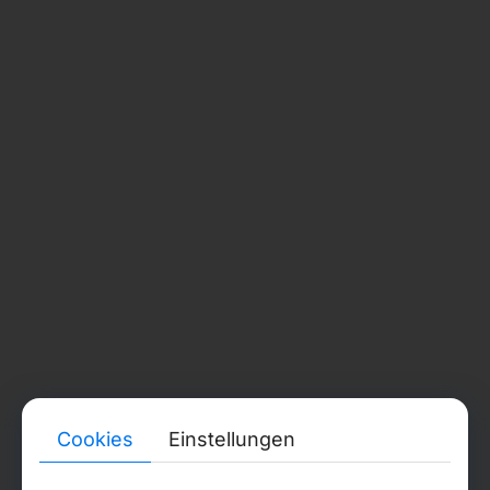
Portfolio
Projekte
Präsentationen
Soziale Medien
RUSSLAND
Dokumentennummer:
324784700154645
Telefon:
+7 (921) 579-64-98
MOLDAU
Dokumentennummer:
1021600012146
Rechtliche Adresse:
str. Burebista, 17 of. 405, Chișinău, MD2032
Telefon:
Cookies
Einstellungen
+373 67 377 178
RECHTLICHE INFORMATIONEN UND BACKOFFICE