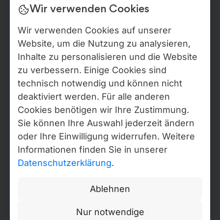
Ausführliche rechtliche, Compliance- und
Wir verwenden Cookies
Verifizierungsinformationen zu den Gesellschaften von
Webdelo, einschließlich ausgewählter Auszüge aus öffentlichen
Wir verwenden Cookies auf unserer
Registern, Angaben zu wirtschaftlich Berechtigten (soweit
Website, um die Nutzung zu analysieren,
rechtlich zulässig), Prüfberichten sowie Zertifikatsnachweisen,
sind im Trust & Verification Center abrufbar. In Russland ist
Inhalte zu personalisieren und die Website
Webdelo über den Einzelunternehmer Valentin Valerjewitsch
zu verbessern. Einige Cookies sind
Nikolajew, OGRN-NIP: 324784700154645, Sankt Petersburg,
technisch notwendig und können nicht
tätig. Bestimmte interne Verwaltungs- und Backoffice-Prozesse
erfolgen im Rahmen der Ansässigkeit im Moldova IT Park
deaktiviert werden. Für alle anderen
(Zertifikat Nr. 840, gültig bis 2027, IDNO 1021600012146).
Cookies benötigen wir Ihre Zustimmung.
Sie können Ihre Auswahl jederzeit ändern
Datenschutzerklärung
oder Ihre Einwilligung widerrufen. Weitere
Cookie Einstellungen ändern
Informationen finden Sie in unserer
Copyright © Webdelo 2008-2026
Datenschutzerklärung
.
Ablehnen
Nur notwendige