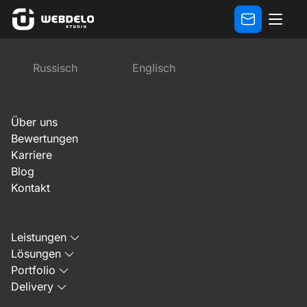
Bewertungen
Bewertung der Entwicklung und SEO-Opti
Russisch
Englisch
Vorherige
Nächste
Über uns
Bewertungen
Karriere
Blog
Kontakt
2. April 2025
Leistungen
Lösungen
Portfolio
Delivery