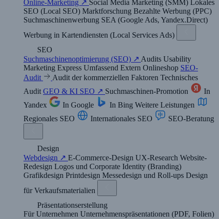
Online-Marketing ↗
Social Media Marketing (SMM)
Lokales
SEO (Local SEO)
Marktforschung
Bezahlte Werbung (PPC)
Suchmaschinenwerbung SEA (Google Ads, Yandex.Direct)
Werbung in Kartendiensten (Local Services Ads)
SEO
Suchmaschinenoptimierung (SEO) ↗
Audits
Usability
Marketing
Express
Umfassend
Extern
Onlineshop
SEO-
Audit
Audit der kommerziellen Faktoren
Technisches
Audit
GEO & KI SEO ↗
Suchmaschinen-Promotion
In
Yandex
In Google
In Bing
Weitere Leistungen
Regionales SEO
Internationales SEO
SEO-Beratung
Design
Webdesign ↗
E-Commerce-Design
UX-Research
Website-
Redesign
Logos und Corporate Identity (Branding)
Grafikdesign
Printdesign
Messedesign und Roll-ups
Design
für Verkaufsmaterialien
Präsentationserstellung
Für Unternehmen
Unternehmenspräsentationen (PDF, Folien)