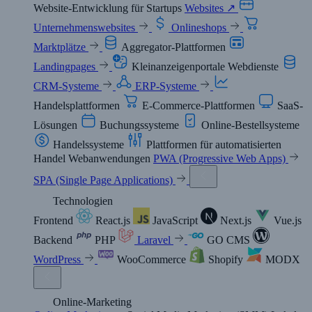
Website-Entwicklung für Startups
Websites ↗
Unternehmenswebsites
Onlineshops
Marktplätze
Aggregator-Plattformen
Landingpages
Kleinanzeigenportale
Webdienste
CRM-Systeme
ERP-Systeme
Handelsplattformen
E-Commerce-Plattformen
SaaS-
Lösungen
Buchungssysteme
Online-Bestellsysteme
Handelssysteme
Plattformen für automatisierten
Handel
Webanwendungen
PWA (Progressive Web Apps)
SPA (Single Page Applications)
Technologien
Frontend
React.js
JavaScript
Next.js
Vue.js
Backend
PHP
Laravel
GO
CMS
WordPress
WooCommerce
Shopify
MODX
Online-Marketing