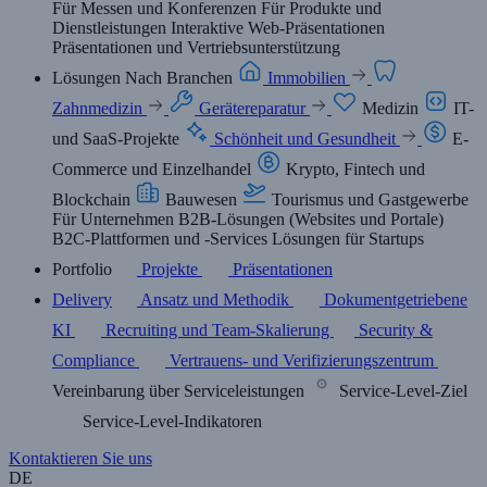
Für Messen und Konferenzen
Für Produkte und
Dienstleistungen
Interaktive Web-Präsentationen
Präsentationen und Vertriebsunterstützung
Lösungen
Nach Branchen
Immobilien
Zahnmedizin
Gerätereparatur
Medizin
IT-
und SaaS-Projekte
Schönheit und Gesundheit
E-
Commerce und Einzelhandel
Krypto, Fintech und
Blockchain
Bauwesen
Tourismus und Gastgewerbe
Für Unternehmen
B2B-Lösungen (Websites und Portale)
B2C-Plattformen und -Services
Lösungen für Startups
Portfolio
Projekte
Präsentationen
Delivery
Ansatz und Methodik
Dokumentgetriebene
KI
Recruiting und Team-Skalierung
Security &
Compliance
Vertrauens- und Verifizierungszentrum
Vereinbarung über Serviceleistungen
Service-Level-Ziel
Service-Level-Indikatoren
Kontaktieren Sie uns
DE