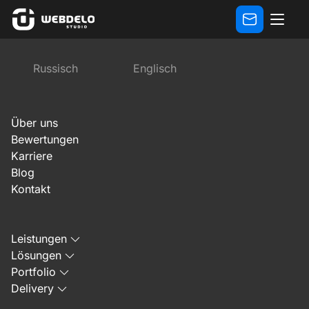
Bewertungen
Bewertung des Geschäftsführers der Agen
Russisch
Englisch
Vorherige
Nächste
Über uns
Bewertungen
Karriere
Blog
Kontakt
9. Oktober 2023
Leistungen
Bewertung des
Lösungen
Geschäftsführers der
Portfolio
Delivery
Agentur für medizinisches