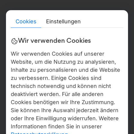
1021600012146
Rechtliche Adresse:
str. Burebista, 17 of. 405, Chișinău, MD2032
Telefon:
Cookies
Einstellungen
+373 67 377 178
RECHTLICHE INFORMATIONEN UND BACKOFFICE
Ausführliche rechtliche, Compliance- und
Wir verwenden Cookies
Verifizierungsinformationen zu den Gesellschaften von
Webdelo, einschließlich ausgewählter Auszüge aus öffentlichen
Wir verwenden Cookies auf unserer
Registern, Angaben zu wirtschaftlich Berechtigten (soweit
Website, um die Nutzung zu analysieren,
rechtlich zulässig), Prüfberichten sowie Zertifikatsnachweisen,
sind im Trust & Verification Center abrufbar. In Russland ist
Inhalte zu personalisieren und die Website
Webdelo über den Einzelunternehmer Valentin Valerjewitsch
zu verbessern. Einige Cookies sind
Nikolajew, OGRN-NIP: 324784700154645, Sankt Petersburg,
technisch notwendig und können nicht
tätig. Bestimmte interne Verwaltungs- und Backoffice-Prozesse
erfolgen im Rahmen der Ansässigkeit im Moldova IT Park
deaktiviert werden. Für alle anderen
(Zertifikat Nr. 840, gültig bis 2027, IDNO 1021600012146).
Cookies benötigen wir Ihre Zustimmung.
Sie können Ihre Auswahl jederzeit ändern
Datenschutzerklärung
oder Ihre Einwilligung widerrufen. Weitere
Cookie Einstellungen ändern
Informationen finden Sie in unserer
Copyright © Webdelo 2008-2026