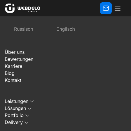
Bewertungen
Bewertung des Geschäftsführers der Fir
Russisch
Englisch
Vorherige
Nächste
Über uns
Bewertungen
Karriere
Blog
Kontakt
4. Oktober 2023
Leistungen
Bewertung des
Lösungen
Geschäftsführers der Firma
Portfolio
Delivery
MyMoneyArt