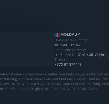
MOLDAU
Dokumentennummer:
1021600012146
Rechtliche Adresse:
str. Burebista, 17 of. 405, Chișin
Telefon:
+373 67 377 178
sinformationen zu den Gesellschaften von Webdelo, einschließlich au
h zulässig), Prüfberichten sowie Zertifikatsnachweisen, sind im Trust
kolajew, OGRN-NIP: 324784700154645, Sankt Petersburg, tätig. Bes
k (Zertifikat Nr. 840, gültig bis 2027, IDNO 1021600012146).