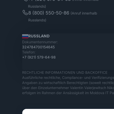
Russlands)
8 (800) 550-50-86
(Anruf innerhalb
Russlands)
RUSSLAND
Dokumentennummer:
324784700154645
Telefon:
+7 (921) 579-64-98
RECHTLICHE INFORMATIONEN UND BACKOFFICE
Ausführliche rechtliche, Compliance- und Verifizierung
Angaben zu wirtschaftlich Berechtigten (soweit rechtlic
über den Einzelunternehmer Valentin Valerjewitsch Ni
erfolgen im Rahmen der Ansässigkeit im Moldova IT Par