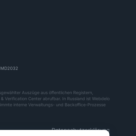
ău, MD2032
sgewählter Auszüge aus öffentlichen Registern,
 & Verification Center abrufbar. In Russland ist Webdelo
timmte interne Verwaltungs- und Backoffice-Prozesse
Datenschutzerklärung