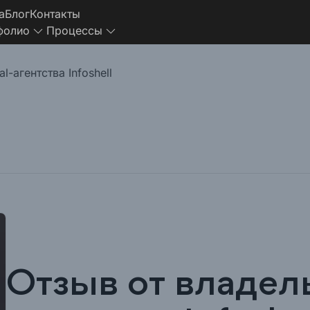
а
Блог
Контакты
фолио
Процессы
l-агентства Infoshell
Отзыв от владель