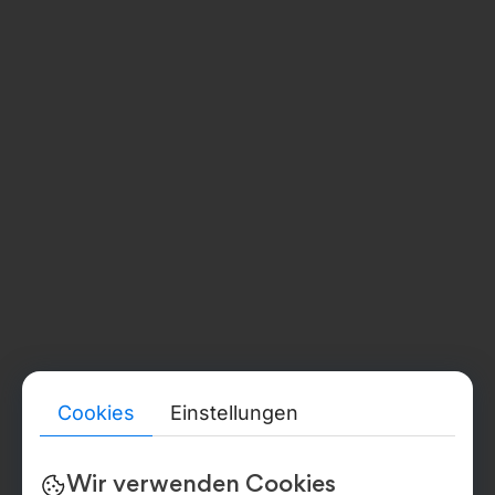
Präsentationen
Soziale Medien
RUSSLAND
Dokumentennummer:
324784700154645
Telefon:
+7 (921) 579-64-98
MOLDAU
Dokumentennummer:
1021600012146
Rechtliche Adresse:
str. Burebista, 17 of. 405, Chișinău, MD2032
Telefon:
Cookies
Einstellungen
+373 67 377 178
RECHTLICHE INFORMATIONEN UND BACKOFFICE
Ausführliche rechtliche, Compliance- und
Wir verwenden Cookies