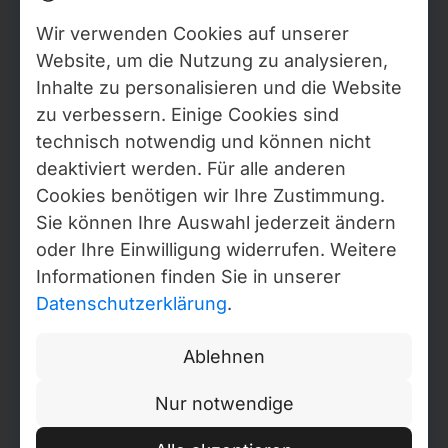
Verifizierungsinformationen zu den Gesellschaften von
Webdelo, einschließlich ausgewählter Auszüge aus öffentlichen
Wir verwenden Cookies auf unserer
Registern, Angaben zu wirtschaftlich Berechtigten (soweit
Website, um die Nutzung zu analysieren,
rechtlich zulässig), Prüfberichten sowie Zertifikatsnachweisen,
sind im Trust & Verification Center abrufbar. In Russland ist
Inhalte zu personalisieren und die Website
Webdelo über den Einzelunternehmer Valentin Valerjewitsch
zu verbessern. Einige Cookies sind
Nikolajew, OGRN-NIP: 324784700154645, Sankt Petersburg,
technisch notwendig und können nicht
tätig. Bestimmte interne Verwaltungs- und Backoffice-Prozesse
erfolgen im Rahmen der Ansässigkeit im Moldova IT Park
deaktiviert werden. Für alle anderen
(Zertifikat Nr. 840, gültig bis 2027, IDNO 1021600012146).
Cookies benötigen wir Ihre Zustimmung.
Sie können Ihre Auswahl jederzeit ändern
Datenschutzerklärung
oder Ihre Einwilligung widerrufen. Weitere
Cookie Einstellungen ändern
Informationen finden Sie in unserer
Copyright © Webdelo 2008-2026
Datenschutzerklärung
.
Ablehnen
Nur notwendige