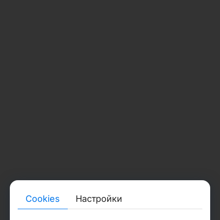
Разработка веб-приложений на заказ
Дизайн сайтов
SEO-продвижение сайтов
Интернет-маркетинг
SEO-аудит сайта
GEO-продвижение и AI SEO
Разработка веб-сайтов
Меню
Главная
О нас
Карьера
Услуги
Проекты
Технологии
Отзывы
Блог
Контакты
Cookies
Настройки
Связаться с нами