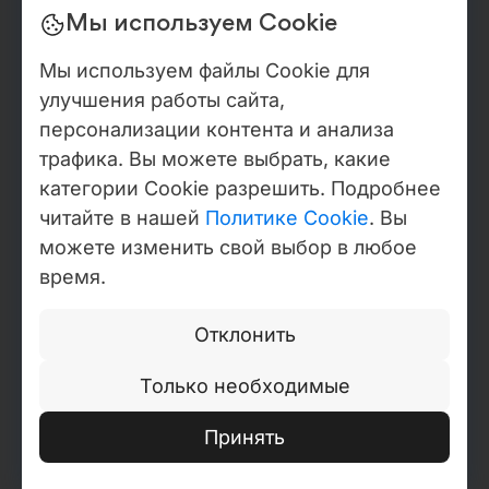
info@webdelo.ru
Мы используем Cookie
+7 (921) 579-64-98
(звонок по России)
Мы используем файлы Cookie для
8 (800) 550-50-86
(звонок по России)
улучшения работы сайта,
персонализации контента и анализа
Портфолио
трафика. Вы можете выбрать, какие
Проекты
Презентации
категории Cookie разрешить. Подробнее
читайте в нашей
Политике Cookie
. Вы
Соц. сети
можете изменить свой выбор в любое
время.
Отклонить
РОССИЯ
Номер документа:
Только необходимые
324784700154645
Телефон:
+7 (921) 579-64-98
Принять
МОЛДОВА
Номер документа: