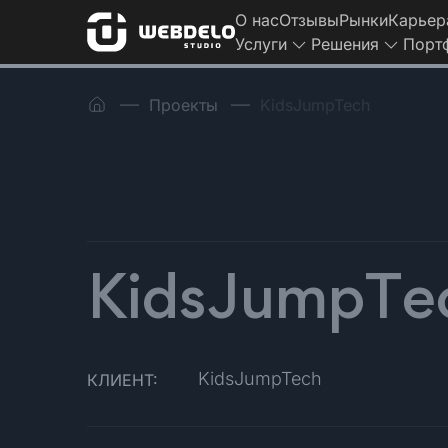
О нас
Отзывы
Рынки
Карьер
Услуги
Решения
Порт
Проекты
KidsJumpTech
KidsJumpTe
KidsJumpTech
КЛИЕНТ: