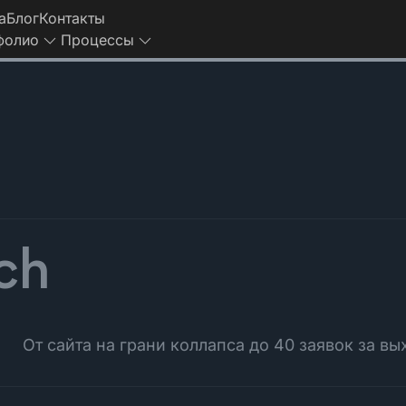
а
Блог
Контакты
фолио
Процессы
ch
От сайта на грани коллапса до 40 заявок за в